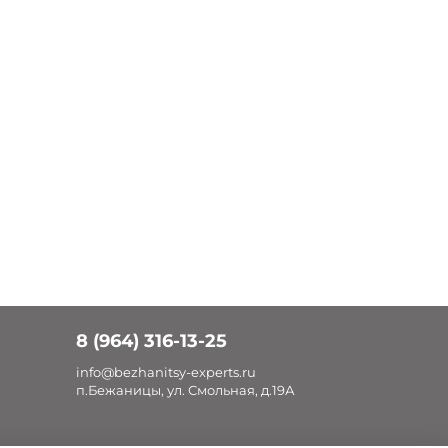
8 (964) 316-13-25
info@bezhanitsy-experts.ru
п.Бежаницы, ул. Смольная, д.19А