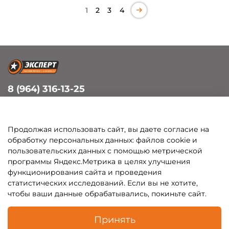
1
2
3
4
8 (964) 316-13-25
info@bezhanitsy-experts.ru
п.Бежаницы, ул. Смольная, д.19А
Продолжая использовать сайт, вы даете согласие на
обработку персональных данных: файлов cookie и
пользовательских данных с помощью метрической
Покупателям
программы Яндекс.Метрика в целях улучшения
функционирования сайта и проведения
Каталог
статистических исследований. Если вы не хотите,
чтобы ваши данные обрабатывались, покиньте сайт.
Принять