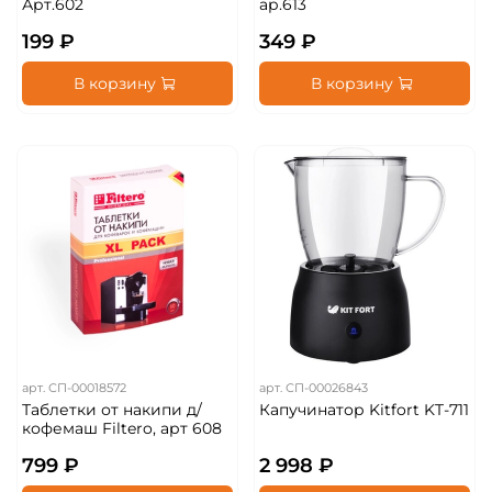
Арт.602
ар.613
199 ₽
349 ₽
В корзину
В корзину
арт.
СП-00018572
арт.
СП-00026843
Таблетки от накипи д/
Капучинатор Kitfort KT-711
кофемаш Filtero, арт 608
799 ₽
2 998 ₽