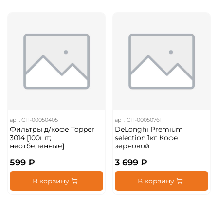
арт.
СП-00050405
арт.
СП-00050761
Фильтры д/кофе Topper
DeLonghi Premium
3014 [100шт;
selection 1кг Кофе
неотбеленные]
зерновой
599 ₽
3 699 ₽
В корзину
В корзину